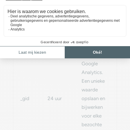
klant-ID‎
Google
Analytics.
_gat
1 minuut
Verminder
het aantal
aanvragen‎
Google
Analytics.
Een unieke
waarde
_gid
24 uur
opslaan en
bijwerken
voor elke
bezochte