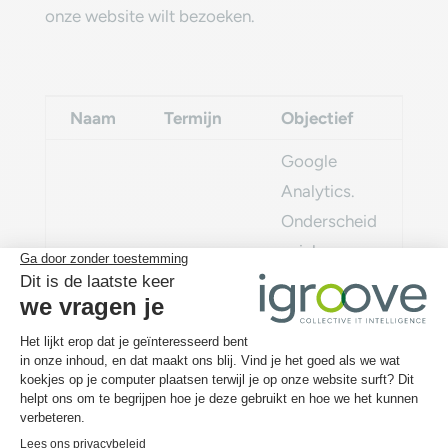
onze website wilt bezoeken.‎
Naam
Termijn
Objectief
Google
Analytics.
Onderscheid
unieke
gebruikers
13
ga
door een
maanden
willekeurig
gegenereerd
nummer toe
te wijzen als