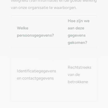
veiligheid (van informatie) en de goede werking
van onze organisatie te waarborgen.‎
Hoe zijn we
Welke
aan deze
Ho
persoonsgegevens?‎
gegevens
gekomen?‎
To
Rechtstreeks
Identificatiegegevens
in
van de
en contactgegevens‎
va
betrokkene‎
to