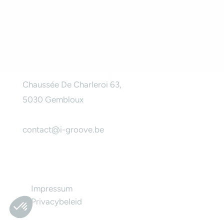
© By
Poush
Neem contact met ons op
Chaussée De Charleroi 63,
5030 Gembloux
contact@i-groove.be
Informatie
Impressum
Privacybeleid