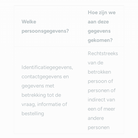
Hoe zijn we
Welke
aan deze
H
persoonsgegevens?‎
gegevens
la
gekomen?‎
Rechtstreeks
van de
Identificatiegegevens,
betrokken
contactgegevens en
3 
persoon of
gegevens met
na
personen of
betrekking tot de
la
indirect van
vraag, informatie of
co
een of meer
bestelling‎
andere
personen