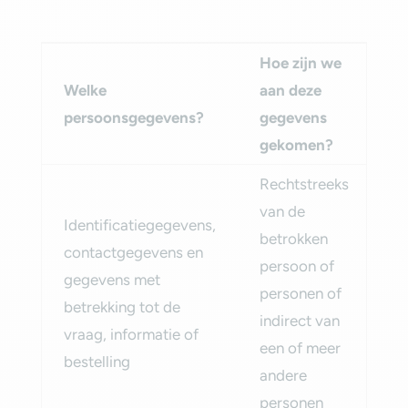
Hoe zijn we
Welke
aan deze
H
persoonsgegevens?‎
gegevens
la
gekomen?‎
Rechtstreeks
van de
Identificatiegegevens,
betrokken
contactgegevens en
3 
persoon of
gegevens met
na
personen of
betrekking tot de
la
indirect van
vraag, informatie of
co
een of meer
bestelling‎
andere
personen