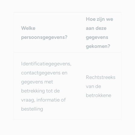
Hoe zijn we
Welke
aan deze
H
persoonsgegevens?‎
gegevens
la
gekomen?‎
Identificatiegegevens,
1 
contactgegevens en
Rechtstreeks
na
gegevens met
van de
sl
betrekking tot de
betrokkene‎
va
vraag, informatie of
do
bestelling‎